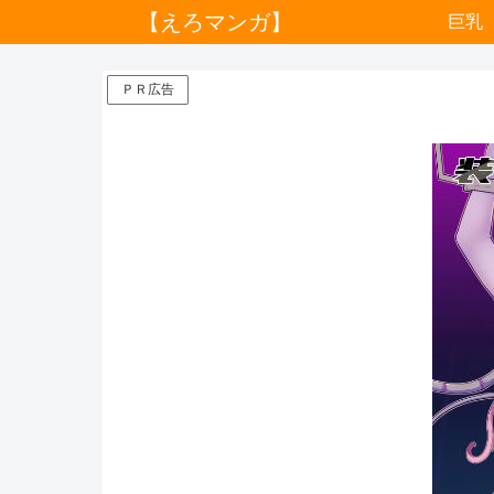
【えろマンガ】
巨乳
ＰＲ広告