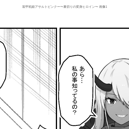
装甲戦姫アサルトピンクー〜裏切りの変身ヒロイン〜 画像1