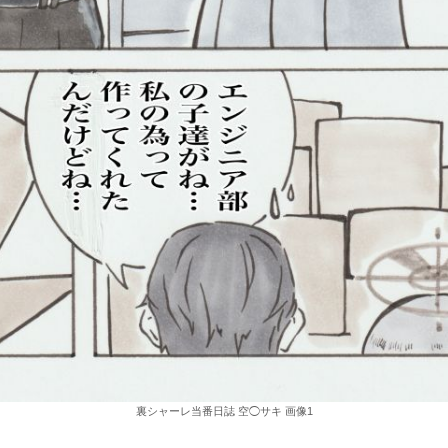
裏シャーレ当番日誌 空◯サキ 画像1