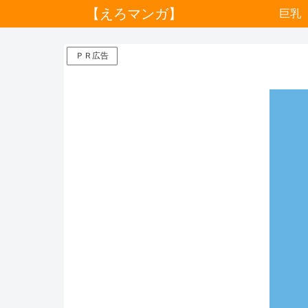
【えろマンガ】
巨乳
ＰＲ広告