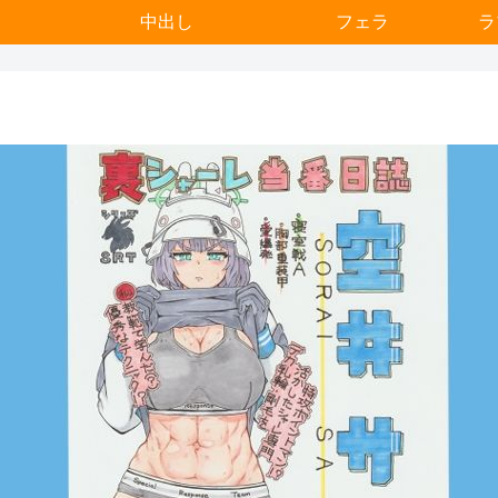
中出し
フェラ
ラ