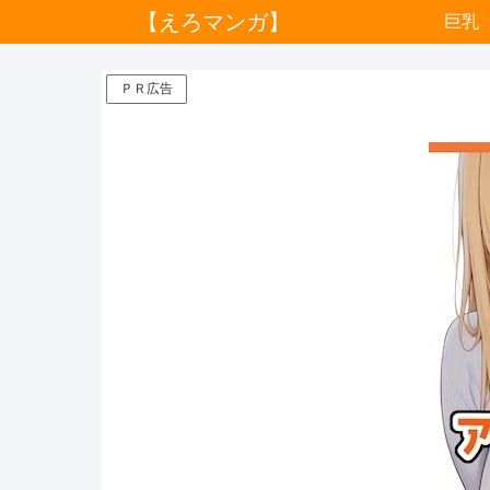
【えろマンガ】
巨乳
ＰＲ広告