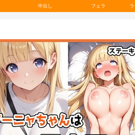
中出し
フェラ
ラ