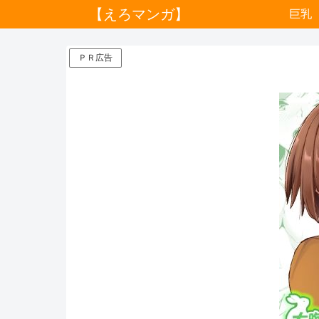
【えろマンガ】
巨乳
ＰＲ広告