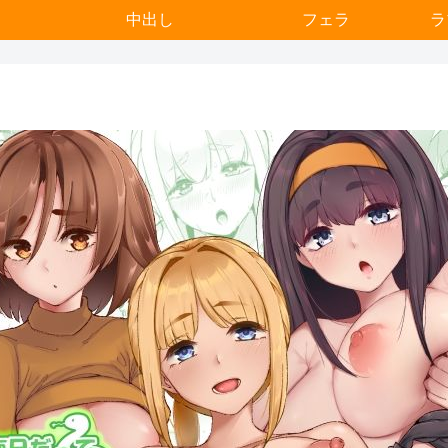
中出し
フェラ
ラ