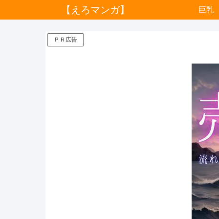
【えろマンガ】
巨乳
ＰＲ広告