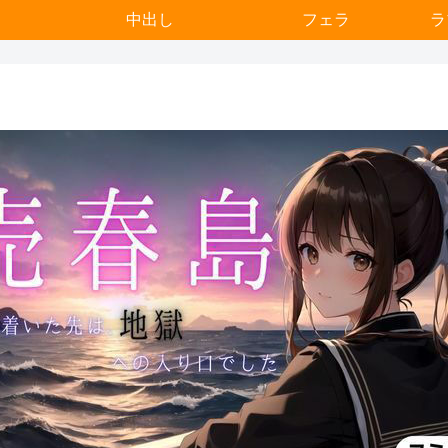
中出し
フェラ
ラ