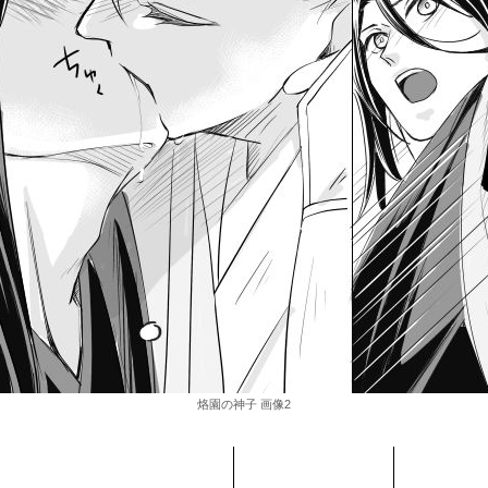
烙園の神子 画像2