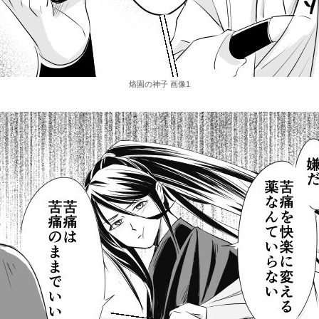
烙園の神子 画像1