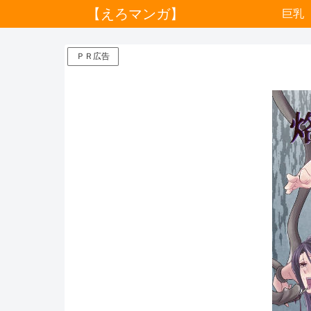
【えろマンガ】
巨乳
ＰＲ広告