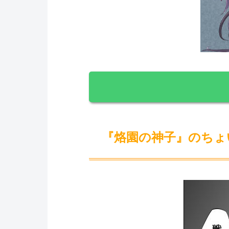
『烙園の神子』のちょ