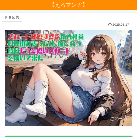
【えろマンガ】
ＰＲ広告
2025.03.17