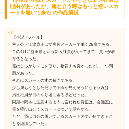
【お気軽小説】スカートが短すぎる新入社員は
理由があったが、俺と会う時はもっと短いスカ
ートを履いて来た の作品解説
【小説・ノベル】
主人公・江津貴正は文房具メーカーで働く25歳である。
この4月に益田霞という新入社員が入ってきて、貴正が教
育係となった。
霞はしっかりメモを取り、物覚えも良かったが、一つ問
題があった。
それはスカートの丈の短さである。
少し屈もうとしただけで下着が見えそうになる状況は、
男性社員が目のやり場に困るほどだった。
同期の岡本に注意するように言われた貴正は、会議室に
霞を呼び出してスカートについて話をする。
ただ、霞は自分の履いているスカートの丈が短すぎるこ
とを認識していた。