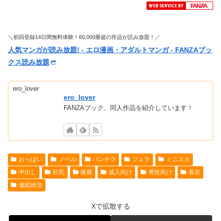
＼初回登録14日間無料体験！60,000冊超の作品が読み放題！／
人気マンガが読み放題! - エロ漫画・アダルトマンガ - FANZAブッ
クス読み放題
ero_lover
ero_lover
FANZAブック、同人作品を紹介しています！
おっぱい
ノベル
パンチラ
フェラ
ミニスカ
中出し
巨乳
後輩
成人向け
男性向け
着衣
連続絶頂
Xで拡散する