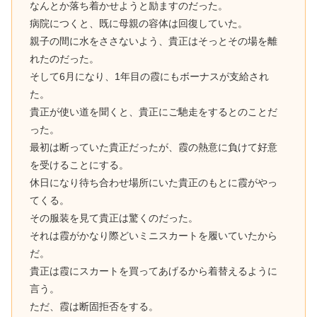
なんとか落ち着かせようと励ますのだった。
病院につくと、既に母親の容体は回復していた。
親子の間に水をささないよう、貴正はそっとその場を離
れたのだった。
そして6月になり、1年目の霞にもボーナスが支給され
た。
貴正が使い道を聞くと、貴正にご馳走をするとのことだ
った。
最初は断っていた貴正だったが、霞の熱意に負けて好意
を受けることにする。
休日になり待ち合わせ場所にいた貴正のもとに霞がやっ
てくる。
その服装を見て貴正は驚くのだった。
それは霞がかなり際どいミニスカートを履いていたから
だ。
貴正は霞にスカートを買ってあげるから着替えるように
言う。
ただ、霞は断固拒否をする。