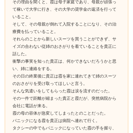
その理由を聞くと、霞は母子家庭であり、母親が頑張っ
て稼いで大学に行き、その大学の奨学金の返済を行って
いること。
そして、その母親が倒れて入院することになり、その治
療費を払っていること。
それらのことから新しいスーツを買うことができず、サ
イズの合わない従姉のおさがりを着ていることを貴正に
話した。
衝撃の事実を知った貴正は、何かできないだろうかと思
い、姉に連絡をする。
その日の終業後に貴正は霞を家に連れてきて姉のスーツ
のおさがりを受け取ってほしいと言う。
そんな気遣いをしてもらった霞は涙を流すのだった。
その一件で距離が縮まった貴正と霞だが、突然病院から
会社に電話が来る。
霞の母の容体が急変してしまったとのことだった。
パニックになる霞を貴正は病院へ連れて行く。
タクシーの中でもパニックになっていた霞の手を握り、