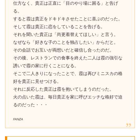
仕方なく、貴正は正直に「目のやり場に困る」と告げ
る。
すると霞は貴正をドキドキさせたことに喜ぶのだった。
そして霞は貴正に恋をしていることを告げる。
それを聞いた貴正は「尚更着替えてほしい」と言う。
なぜなら「好きな子のことを独占したい」からだと。
その会話でお互いが両想いだと確信し合ったのだ。
その後、レストランでの食事を終えた二人は霞の強引な
誘いで霞の家に行くことになる。
そこで二人きりになったことで、霞は再びミニスカの格
好を貴正に見せつける。
それに反応した貴正は霞を抱いてしまうのだった。
火の点いた霞は、毎日貴正を家に呼びエッチな格好で迫
るのだった・・・
FANZA