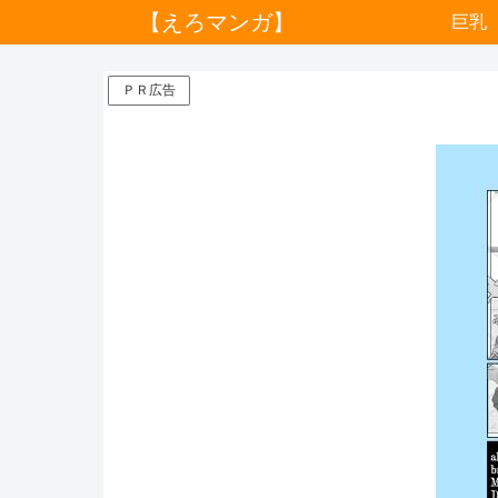
【えろマンガ】
巨乳
ＰＲ広告