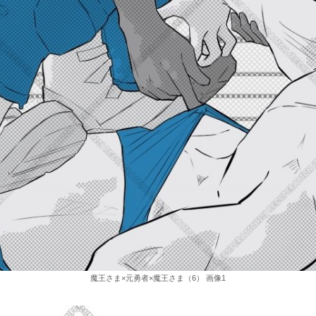
魔王さま×元勇者×魔王さま（6） 画像1