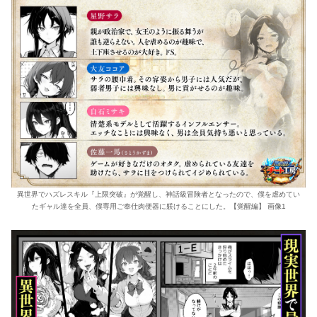
異世界でハズレスキル『上限突破』が覚醒し、神話級冒険者となったので、僕を虐めてい
たギャル達を全員、僕専用ご奉仕肉便器に躾けることにした。【覚醒編】 画像1