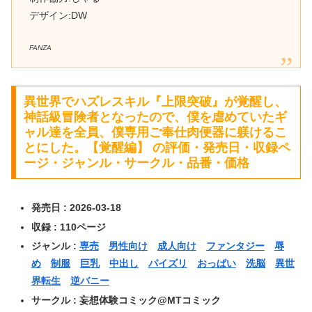
デザイン:DW
FANZA
異世界でハズレスキル『上限突破』が覚醒し、
神話級冒険者となったので、僕を虐めていたギ
ャル達を全員、僕専用ご奉仕肉便器に躾けるこ
とにした。【覚醒編】 の評価・発売日・収録ペ
ージ・ジャンル・サークル・品番・価格
発売日 : 2026-03-18
収録 : 110ページ
ジャンル :
専売
男性向け
成人向け
ファンタジー
辱
め
制服
巨乳
中出し
パイズリ
おっぱい
洗脳
異世
界転生
逆バニー
サークル : 妄想体験コミック@MTコミック