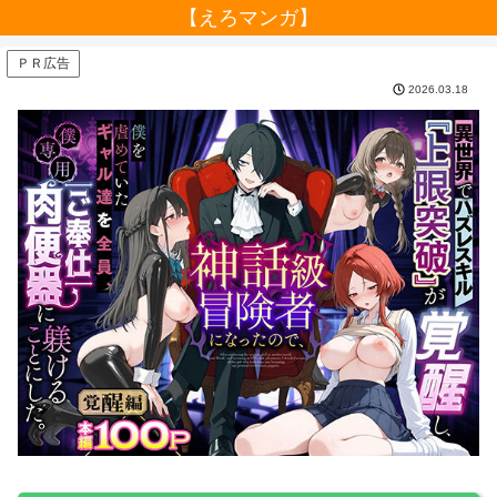
【えろマンガ】
ＰＲ広告
2026.03.18