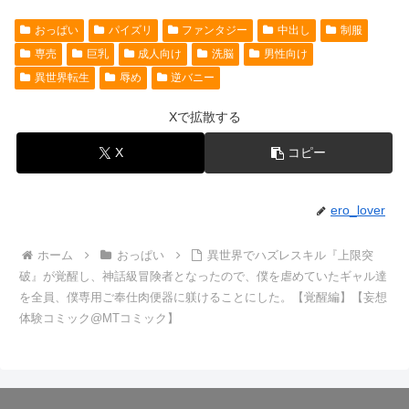
おっぱい
パイズリ
ファンタジー
中出し
制服
専売
巨乳
成人向け
洗脳
男性向け
異世界転生
辱め
逆バニー
Xで拡散する
X
コピー
ero_lover
ホーム
おっぱい
異世界でハズレスキル『上限突
破』が覚醒し、神話級冒険者となったので、僕を虐めていたギャル達
を全員、僕専用ご奉仕肉便器に躾けることにした。【覚醒編】【妄想
体験コミック@MTコミック】