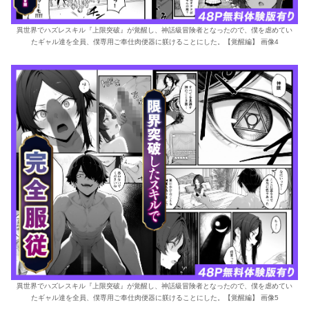
異世界でハズレスキル『上限突破』が覚醒し、神話級冒険者となったので、僕を虐めてい
たギャル達を全員、僕専用ご奉仕肉便器に躾けることにした。【覚醒編】 画像4
異世界でハズレスキル『上限突破』が覚醒し、神話級冒険者となったので、僕を虐めてい
たギャル達を全員、僕専用ご奉仕肉便器に躾けることにした。【覚醒編】 画像5