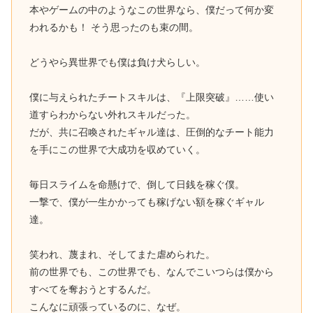
本やゲームの中のようなこの世界なら、僕だって何か変
われるかも！ そう思ったのも束の間。
どうやら異世界でも僕は負け犬らしい。
僕に与えられたチートスキルは、『上限突破』……使い
道すらわからない外れスキルだった。
だが、共に召喚されたギャル達は、圧倒的なチート能力
を手にこの世界で大成功を収めていく。
毎日スライムを命懸けで、倒して日銭を稼ぐ僕。
一撃で、僕が一生かかっても稼げない額を稼ぐギャル
達。
笑われ、蔑まれ、そしてまた虐められた。
前の世界でも、この世界でも、なんでこいつらは僕から
すべてを奪おうとするんだ。
こんなに頑張っているのに、なぜ。