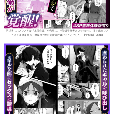
異世界でハズレスキル『上限突破』が覚醒し、神話級冒険者となったので、僕を虐めてい
たギャル達を全員、僕専用ご奉仕肉便器に躾けることにした。【覚醒編】 画像3