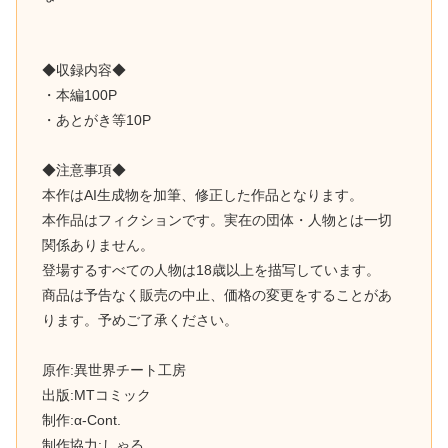
◆収録内容◆
・本編100P
・あとがき等10P
◆注意事項◆
本作はAI生成物を加筆、修正した作品となります。
本作品はフィクションです。実在の団体・人物とは一切
関係ありません。
登場するすべての人物は18歳以上を描写しています。
商品は予告なく販売の中止、価格の変更をすることがあ
ります。予めご了承ください。
原作:異世界チート工房
出版:MTコミック
制作:α-Cont.
制作協力:しゃる