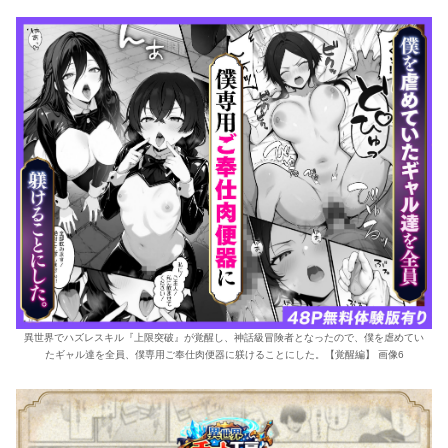
異世界でハズレスキル『上限突破』が覚醒し、神話級冒険者となったので、僕を虐めてい
たギャル達を全員、僕専用ご奉仕肉便器に躾けることにした。【覚醒編】 画像6