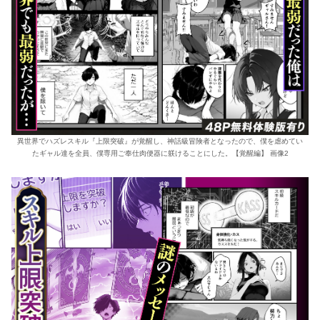
異世界でハズレスキル『上限突破』が覚醒し、神話級冒険者となったので、僕を虐めてい
たギャル達を全員、僕専用ご奉仕肉便器に躾けることにした。【覚醒編】 画像2